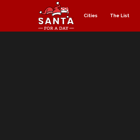
Cities
The List
Sorry, no slides matched your criteria.