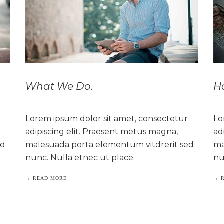
What We Do.
H
Lorem ipsum dolor sit amet, consectetur
Lo
adipiscing elit. Praesent metus magna,
ad
ed
malesuada porta elementum vitdrerit sed
ma
nunc. Nulla etnec ut place.
nu
→ READ MORE
→ 