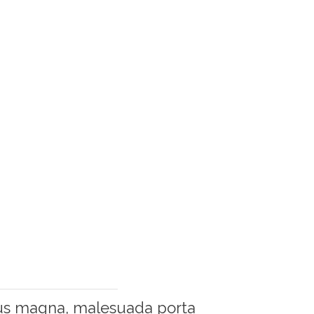
Consultancy
etus magna, malesuada porta