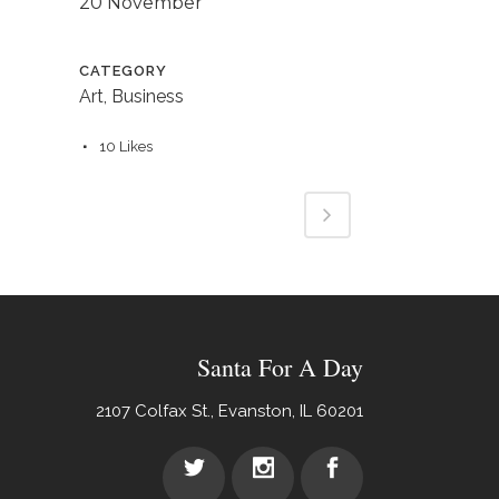
20 November
CATEGORY
Art, Business
10
Likes
Santa For A Day
2107 Colfax St., Evanston, IL 60201