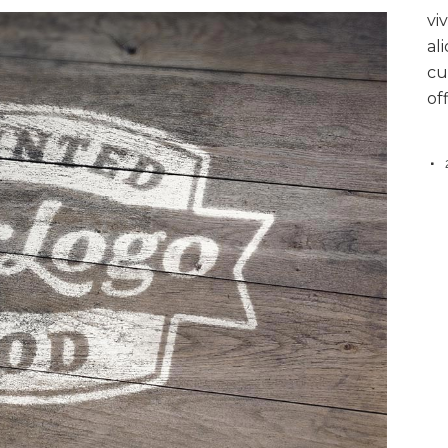
vi
al
cu
of