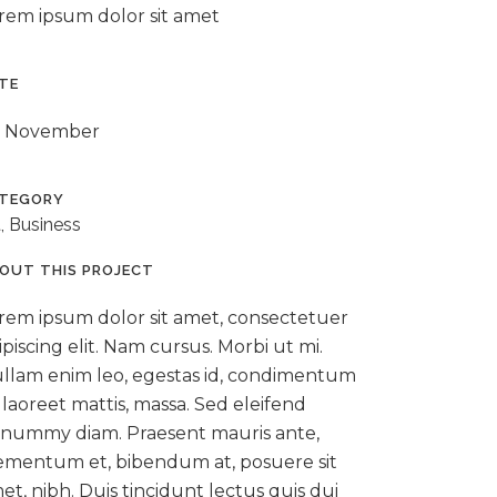
rem ipsum dolor sit amet
TE
 November
TEGORY
t, Business
OUT THIS PROJECT
rem ipsum dolor sit amet, consectetuer
ipiscing elit. Nam cursus. Morbi ut mi.
llam enim leo, egestas id, condimentum
, laoreet mattis, massa. Sed eleifend
nummy diam. Praesent mauris ante,
ementum et, bibendum at, posuere sit
et, nibh. Duis tincidunt lectus quis dui