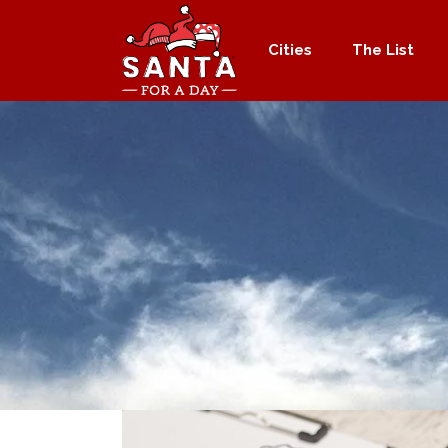
Cities
The List