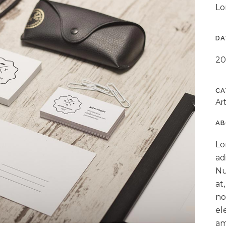
Lo
DA
20
CA
Ar
AB
Lo
ad
Nu
at
no
el
am