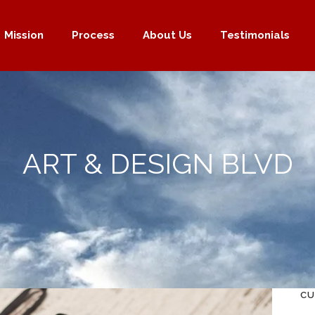
Mission
Process
About Us
Testimonials
ART & DESIGN BLVD
CU