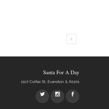
Santa For A Day
2107 Colfax St., Evanston, IL 60201